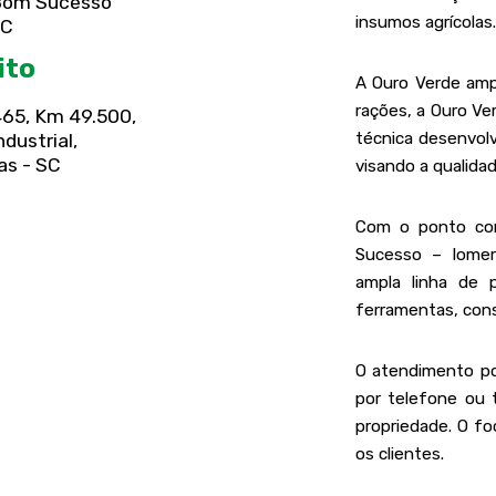
 Bom Sucesso
insumos agrícolas.
SC
ito
A Ouro Verde ampl
rações, a Ouro Ve
465, Km 49.500,
técnica desenvolv
ndustrial,
ias - SC
visando a qualidad
Com o ponto com
Sucesso – Iomer
ampla linha de 
ferramentas, cons
O atendimento pod
por telefone ou 
propriedade. O f
os clientes.