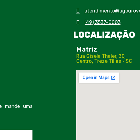
atendimento@agourove
(49) 3537-0003
LOCALIZAÇÃO
Matriz
Rua Gisela Thaler, 30,
Centro, Treze Tílias - SC​
 e mande uma