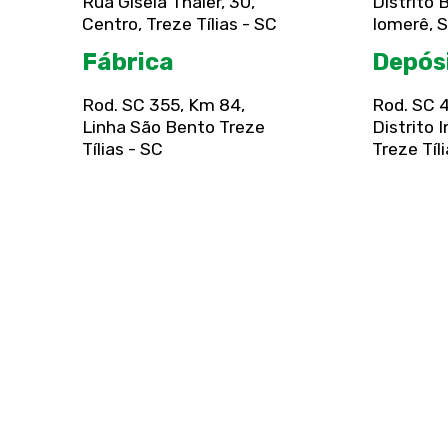
Rua Gisela Thaler, 30,
Distrito
Centro, Treze Tílias - SC
Iomerê, 
Fábrica
Depós
Rod. SC 355, Km 84,
Rod. SC 
Linha São Bento Treze
Distrito I
Tílias - SC
Treze Tíl