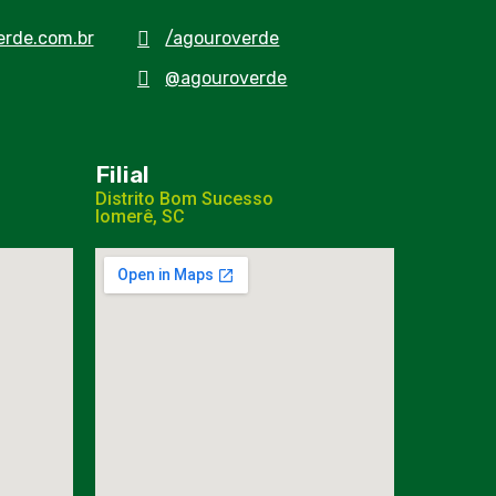
rde.com.br
/agouroverde
@agouroverde
Filial
Distrito Bom Sucesso
Iomerê, SC​