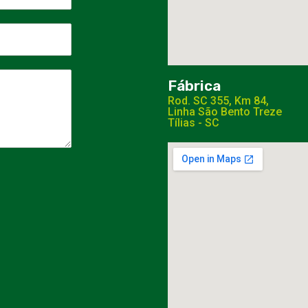
Fábrica
Rod. SC 355, Km 84,
Linha São Bento Treze
Tílias - SC