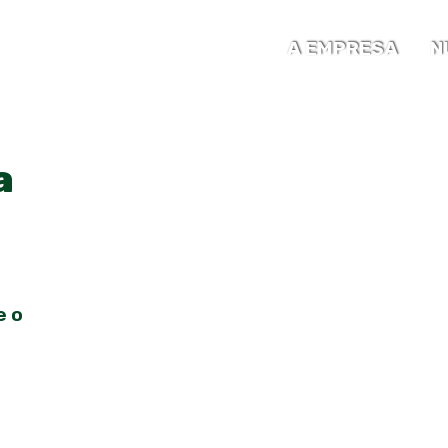
A EMPRESA
N
a
e o