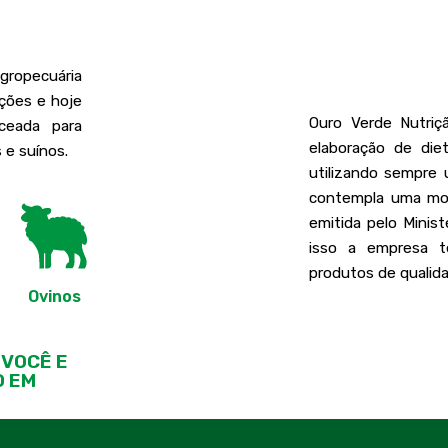
gropecuária
ções e hoje
Ouro Verde Nutriç
ceada para
elaboração de die
 e suínos.
utilizando sempre 
contempla uma mode
emitida pelo Minis
isso a empresa t
produtos de qualidad
Ovinos
 VOCÊ E
O EM